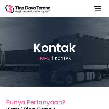
Skip
to
Men
content
Kontak
HOME
| KONTAK
Punya Pertanyaan?